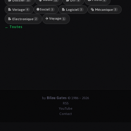
📝 Dossier
📝 DiY
13
11
6
4
🌐 Social
📝 Vintage
📝 Logiciel
🔩 Mécanique
4
3
3
3
✈️ Voyage
📝 Electronique
2
1
← Toutes
by
Bilou Gates
© 1986 – 2026
RSS
YouTube
Contact