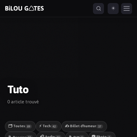
☀️
ESC
naviguer
ouvrir
fermer
ouvrir depuis partout
↑
↓
↵
ESC
⌘K
Tuto
0 article trouvé
🗂️ Toutes
⚡ Tech
✍️ Billet d'humeur
89
42
37
🎧 Audio
📷 Photo