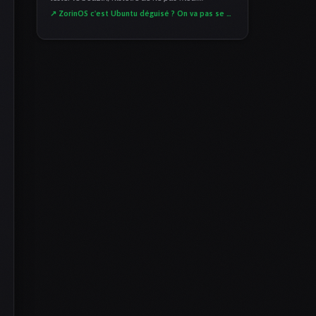
↗ ZorinOS c'est Ubuntu déguisé ? On va pas se mentir !