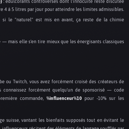
)
: édulcorants controversés dont l'innocuité reste discutée
re 4 à 5 litres par jour pour atteindre les limites admissibles.
i le "naturel" est mis en avant, ça reste de la chimie
 — mais elle s'en tire mieux que les énergisants classiques
be ou Twitch, vous avez forcément croisé des créateurs de
us connaissez forcément quelqu'un de sponsorisé — code
première commande,
%influenceur%10
pour -10% sur les
ge suisse, vantant les bienfaits supposés tout en évitant le
es influenceurs récitent des éléments de langage soufflés par