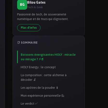
Bilou Gates
BG
Tech & Geek
Passionné de tech, de souveraineté
numérique et de trucs qui clignotent.
Plus d'infos
📑 SOMMAIRE
Boissons énergisantes HOLY : miracle
ou mirage ? ⚡🥤
HOLY Energy : le concept
La composition : cette alchimie à
décoder 🔬
Les apôtres de la poudre 📱
Mon expérience personnelle 🙋
Le verdict ✅