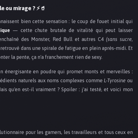
le ou mirage ? ⚡🥤
aissent bien cette sensation : le coup de fouet initial qui
tique
— cette chute brutale de vitalité qui peut laisser
 enchaîné des Monster, Red Bull et autres C4
(sans sucre,
s retrouvé dans une spirale de fatigue en plein après-midi. Et
er la pente, ça n'a franchement rien de sexy.
on énergisante en poudre qui promet monts et merveilles :
ngrédients naturels aux noms complexes comme
L-Tyrosine
ou
Mais qu'en est-il vraiment ? Spoiler : j'ai testé, et voici mon
tionnaire pour les gamers, les travailleurs et tous ceux en