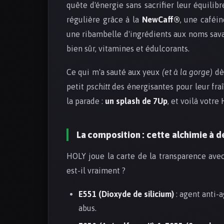
quête d'énergie sans sacrifier leur équili
régulière grâce à la
NewCaff®
, une caféi
une ribambelle d'ingrédients aux noms sava
bien sûr, vitamines et édulcorants.
Ce qui m'a sauté aux yeux
(et à la gorge)
dès
petit
pschitt
des énergisantes pour leur fraîc
la parade :
un splash de 7Up
, et voilà votre
La composition : cette alchimie à 
HOLY joue la carte de la transparence avec
est-il vraiment ?
E551 (Dioxyde de silicium)
: agent anti-
abus.