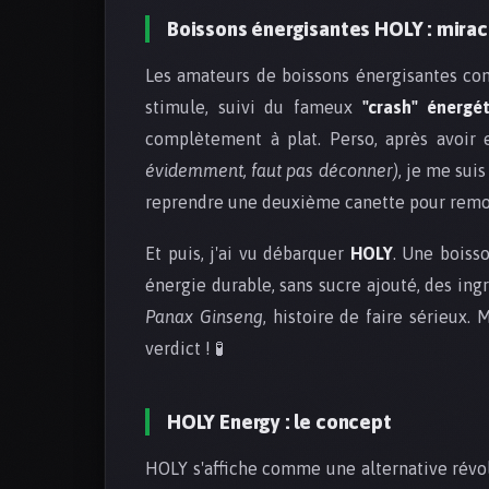
Boissons énergisantes HOLY : mirac
Les amateurs de boissons énergisantes conn
stimule, suivi du fameux
"crash" énergé
complètement à plat. Perso, après avoir
évidemment, faut pas déconner)
, je me sui
reprendre une deuxième canette pour remont
Et puis, j'ai vu débarquer
HOLY
. Une boiss
énergie durable, sans sucre ajouté, des i
Panax Ginseng
, histoire de faire sérieux. 
verdict ! 🧪
HOLY Energy : le concept
HOLY s'affiche comme une alternative révolu