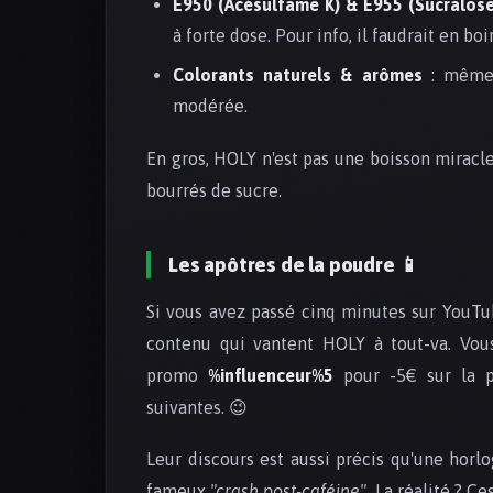
E950 (Acésulfame K) & E955 (Sucralose
à forte dose. Pour info, il faudrait en boi
Colorants naturels & arômes
: même s
modérée.
En gros, HOLY n'est pas une boisson miracle
bourrés de sucre.
Les apôtres de la poudre 📱
Si vous avez passé cinq minutes sur YouTu
contenu qui vantent HOLY à tout-va. Vo
promo
%influenceur%5
pour -5€ sur la 
suivantes. 😉
Leur discours est aussi précis qu'une horlo
fameux
"crash post-caféine"
. La réalité ? C