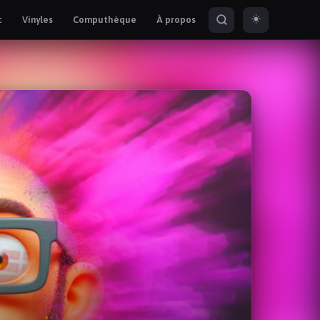
☀️
c
Vinyles
Computhèque
À propos