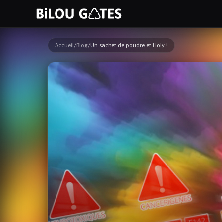
Accueil
/
Blog
/
Un sachet de poudre et Holy !
ESC
naviguer
ouvrir
fermer
ouvrir depuis partout
↑
↓
↵
ESC
⌘K