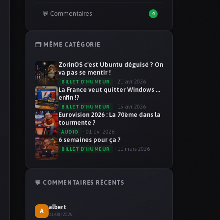
💬 Commentaires
4
🗂️ MÊME CATÉGORIE
ZorinOS c'est Ubuntu déguisé ? On
va pas se mentir !
· 21 avr 2026
BILLET D'HUMEUR
La France veut quitter Windows ...
enfin !?
· 15 avr 2026
BILLET D'HUMEUR
Eurovision 2026 : La 70ème dans la
tourmente ?
· 01 avr 2026
AUDIO
6 semaines pour ça ?
· 11 mars 2026
BILLET D'HUMEUR
💬 COMMENTAIRES RÉCENTS
albert
A
01/08/2026