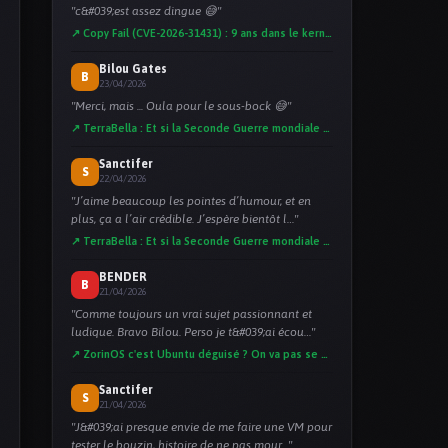
"c&#039;est assez dingue 😅"
↗ Copy Fail (CVE-2026-31431) : 9 ans dans le kernel, l'IA a trouvé en 1h
Bilou Gates
B
23/04/2026
"Merci, mais ... Oula pour le sous-bock 😅"
↗ TerraBella : Et si la Seconde Guerre mondiale n'avait jamais eu lieu ?
Sanctifer
S
22/04/2026
"J’aime beaucoup les pointes d’humour, et en
plus, ça a l’air crédible. J’espère bientôt l…"
↗ TerraBella : Et si la Seconde Guerre mondiale n'avait jamais eu lieu ?
BENDER
B
21/04/2026
"Comme toujours un vrai sujet passionnant et
ludique. Bravo Bilou. Perso je t&#039;ai écou…"
↗ ZorinOS c'est Ubuntu déguisé ? On va pas se mentir !
Sanctifer
S
21/04/2026
"J&#039;ai presque envie de me faire une VM pour
tester le bouzin, histoire de ne pas mour…"