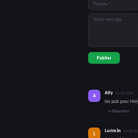
Publier
Alfy
11/12/2024
A
les pub pour Hol
↩️ Répondre
Lorim3n
13/12/20
L