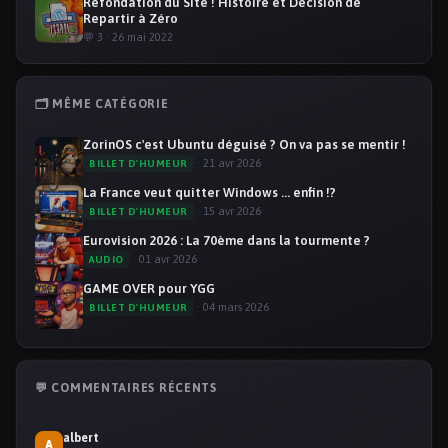
Refondation du Site ! Histoire et Décision de
Repartir à Zéro
💬 3 · 26 mai 2022
🗂️ MÊME CATÉGORIE
ZorinOS c'est Ubuntu déguisé ? On va pas se mentir !
· 21 avr 2026
BILLET D'HUMEUR
La France veut quitter Windows ... enfin !?
· 15 avr 2026
BILLET D'HUMEUR
Eurovision 2026 : La 70ème dans la tourmente ?
· 01 avr 2026
AUDIO
GAME OVER pour YGG
· 04 mars 2026
BILLET D'HUMEUR
💬 COMMENTAIRES RÉCENTS
albert
A