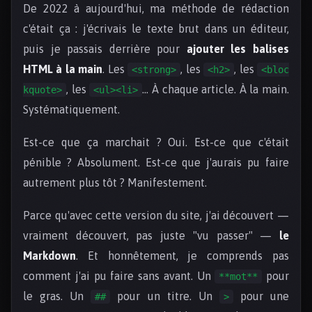
De 2022 à aujourd'hui, ma méthode de rédaction
c'était ça : j'écrivais le texte brut dans un éditeur,
puis je passais derrière pour
ajouter les balises
HTML à la main
. Les
, les
, les
<strong>
<h2>
<bloc
, les
… À chaque article. À la main.
kquote>
<ul><li>
Systématiquement.
Est-ce que ça marchait ? Oui. Est-ce que c'était
pénible ? Absolument. Est-ce que j'aurais pu faire
autrement plus tôt ? Manifestement.
Parce qu'avec cette version du site, j'ai découvert —
vraiment découvert, pas juste "vu passer" —
le
Markdown
. Et honnêtement, je comprends pas
comment j'ai pu faire sans avant. Un
pour
**mot**
le gras. Un
pour un titre. Un
pour une
##
>