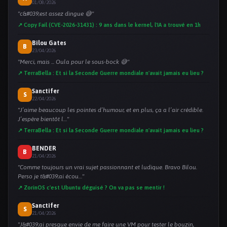
01/08/2026
"c&#039;est assez dingue 😅"
↗ Copy Fail (CVE-2026-31431) : 9 ans dans le kernel, l'IA a trouvé en 1h
Bilou Gates
B
23/04/2026
"Merci, mais ... Oula pour le sous-bock 😅"
↗ TerraBella : Et si la Seconde Guerre mondiale n'avait jamais eu lieu ?
Sanctifer
S
22/04/2026
"J’aime beaucoup les pointes d’humour, et en plus, ça a l’air crédible.
J’espère bientôt l…"
↗ TerraBella : Et si la Seconde Guerre mondiale n'avait jamais eu lieu ?
BENDER
B
21/04/2026
"Comme toujours un vrai sujet passionnant et ludique. Bravo Bilou.
Perso je t&#039;ai écou…"
↗ ZorinOS c'est Ubuntu déguisé ? On va pas se mentir !
Sanctifer
S
21/04/2026
"J&#039;ai presque envie de me faire une VM pour tester le bouzin,