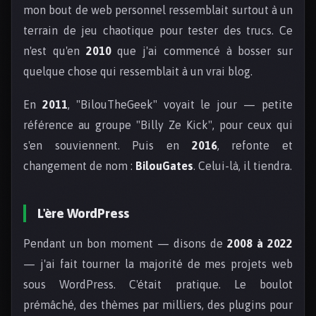
mon bout de web personnel ressemblait surtout à un
terrain de jeu chaotique pour tester des trucs. Ce
n'est qu'en
2010
que j'ai commencé à bosser sur
quelque chose qui ressemblait à un vrai blog.
En
2011
, "BilouTheGeek" voyait le jour — petite
référence au groupe "Billy Ze Kick", pour ceux qui
s'en souviennent. Puis en
2016
, refonte et
changement de nom :
BilouGates
. Celui-là, il tiendra.
L'ère WordPress
Pendant un bon moment — disons de
2008 à 2022
— j'ai fait tourner la majorité de mes projets web
sous WordPress. C'était pratique. Le boulot
prémâché, des thèmes par milliers, des plugins pour