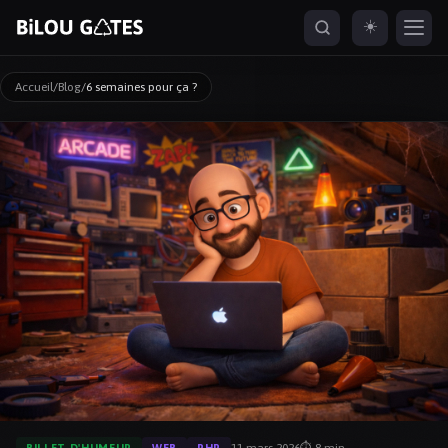
☀️
Accueil
/
Blog
/
6 semaines pour ça ?
ESC
naviguer
ouvrir
fermer
ouvrir depuis partout
↑
↓
↵
ESC
⌘K
11 mars 2026
⏱ 8 min
BILLET D'HUMEUR
WEB
PHP