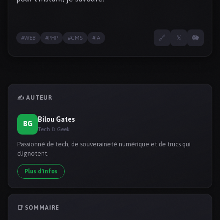
🔗
𝕏
🐘
#WEB
#PHP
#CMS
#IA
✍️ AUTEUR
Bilou Gates
BG
Tech & Geek
Passionné de tech, de souveraineté numérique et de trucs qui
clignotent.
Plus d'infos
📑 SOMMAIRE