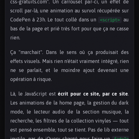
css-gratuits.com". Un carrousel par-ci, un effet de
scroll par-là, une animation au survol récupérée sur
CodePen à 23h. Le tout collé dans un
au
<script>
bas de la page et prié très fort pour que ça ne casse
rien.
Ça "marchait". Dans le sens où ça produisait des
effets visuels. Mais rien n'était vraiment intégré, rien
ne se parlait, et le moindre ajout devenait une
opération à risque.
Là, le JavaScript est
écrit pour ce site, par ce site
.
Les animations de la home page, la gestion du dark
mode, le lecteur audio de la section musique, la
recherche, les filtres de la collection vinyles — tout
est pensé ensemble, tout se tient. Pas de lib externe
inutile, pas de jQuery chargé pour faire un
fadeIn