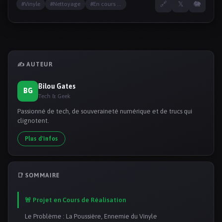
🔗
𝕏
🐘
#Vinyle
#Nettoyage
#En cours ...
✍️ AUTEUR
Bilou Gates
BG
Tech & Geek
Passionné de tech, de souveraineté numérique et de trucs qui
clignotent.
Plus d'infos
📑 SOMMAIRE
🚨 Projet en Cours de Réalisation
Le Problème : La Poussière, Ennemie du Vinyle