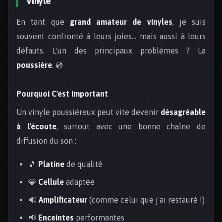
Vinyle
En tant que
grand amateur de vinyles
, je suis
souvent confronté à leurs joies... mais aussi à leurs
défauts. L'un des principaux problèmes ? La
poussière
. 💿
Pourquoi C'est Important
Un vinyle poussiéreux peut vite devenir
désagréable
à l'écoute
, surtout avec une bonne chaîne de
diffusion du son :
🎵
Platine
de qualité
💎
Cellule
adaptée
🔊
Amplificateur
(comme celui que j'ai restauré !)
📢
Enceintes
performantes