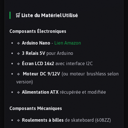
🛒 Liste du Matériel Utilisé
Composants Électroniques
🔹
Arduino Nano
-
Lien Amazon
🔹
3 Relais 5V
pour Arduino
🔹
Écran LCD 16x2
avec interface I2C
🔹
Moteur DC 9/12V
(ou moteur brushless selon
version)
🔹
Alimentation ATX
récupérée et modifiée
Composants Mécaniques
🔹
Roulements à billes
de skateboard (608ZZ)