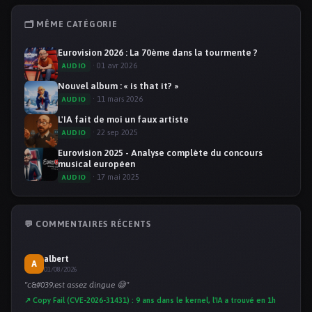
🗂️ MÊME CATÉGORIE
Eurovision 2026 : La 70ème dans la tourmente ?
· 01 avr 2026
AUDIO
Nouvel album : « is that it? »
· 11 mars 2026
AUDIO
L'IA fait de moi un faux artiste
· 22 sep 2025
AUDIO
Eurovision 2025 - Analyse complète du concours
musical européen
· 17 mai 2025
AUDIO
💬 COMMENTAIRES RÉCENTS
albert
A
01/08/2026
"c&#039;est assez dingue 😅"
↗ Copy Fail (CVE-2026-31431) : 9 ans dans le kernel, l'IA a trouvé en 1h