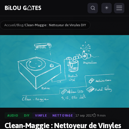
☀️
Accueil
/
Blog
/
Clean-Maggie : Nettoyeur de Vinyles DIY
ESC
naviguer
ouvrir
fermer
ouvrir depuis partout
↑
↓
↵
ESC
⌘K
17 sep 2017
⏱ 9 min
AUDIO
DIY
VINYLE
NETTOYAGE
Clean-Maggie : Nettoyeur de Vinyles