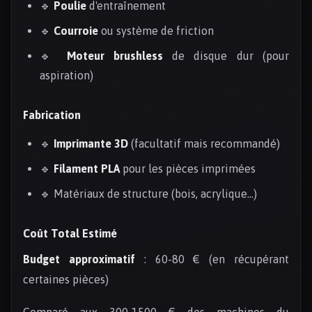
🔹
Poulie
d'entraînement
🔹
Courroie
ou système de friction
🔹
Moteur brushless
de disque dur (pour
aspiration)
Fabrication
🔹
Imprimante 3D
(facultatif mais recommandé)
🔹
Filament PLA
pour les pièces imprimées
🔹 Matériaux de structure (bois, acrylique...)
Coût Total Estimé
Budget approximatif
: 60-80 € (en récupérant
certaines pièces)
Comparé aux 300-1500 € des machines du