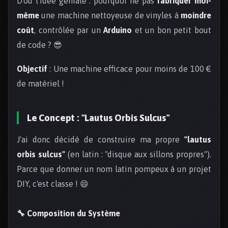
D'où l'idée géniale : pourquoi ne pas
fabriquer moi-
même
une machine nettoyeuse de vinyles à
moindre
coût
, contrôlée par un
Arduino
et un bon petit bout
de code ? 😎
Objectif
: Une machine efficace pour moins de 100 €
de matériel !
Le Concept : "Lautus Orbis Sulcus"
J'ai donc décidé de construire ma propre
"lautus
orbis sulcus"
(en latin : "disque aux sillons propres").
Parce que donner un nom latin pompeux à un projet
DIY, c'est classe ! 😄
🔧 Composition du Système