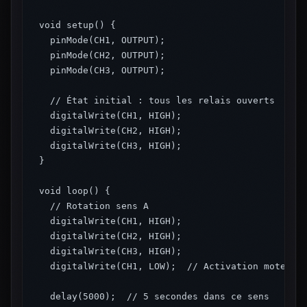
void setup() {

  pinMode(CH1, OUTPUT);

  pinMode(CH2, OUTPUT);

  pinMode(CH3, OUTPUT);

  // État initial : tous les relais ouverts

  digitalWrite(CH1, HIGH);

  digitalWrite(CH2, HIGH);

  digitalWrite(CH3, HIGH);

}

void loop() {

  // Rotation sens A

  digitalWrite(CH1, HIGH);

  digitalWrite(CH2, HIGH);

  digitalWrite(CH3, HIGH);

  digitalWrite(CH1, LOW);  // Activation moteur s
  delay(5000);  // 5 secondes dans ce sens
