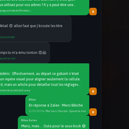
édéric : Effectivement, au départ ce gabarit n’était
un repère visuel pour aligner seulement la cellule.
ard, mais un article pour détailler tout les réglages
inyle est prévu. Mais tant mieux si ce gabarit à pu
ment de la cellule d’une p
B
it peu 🙂
Bilou
En réponse à Zalex : Merci Bibiche
11/05/2025
↳ Mes Jours Pourpre - Quand la mal
B
Bilou Gates
Merci, mais ... Oula pour le sous-bock 😅
23/04/2026
↳ TerraBella : Et si la Seconde Gu
B
J'ai vu pour la ligne de commande mais je
problématique. Je vais essayer la technique
, mal fait
r n'a pas raison ?
ux artiste