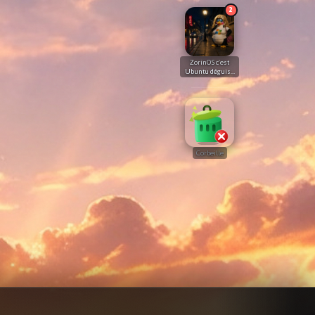
2
ZorinOS c'est
Ubuntu déguisé
? On va pas se
mentir !
Corbeille