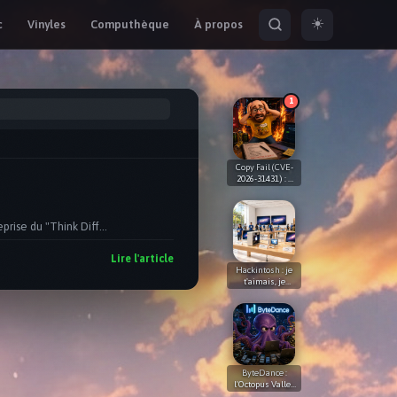
☀️
c
Vinyles
Computhèque
À propos
1
Copy Fail (CVE-
2026-31431) : 9
ans dans le
kernel, l'IA a
trouvé en 1h
e, et la Lune comme éclaira
Lire l'article
Hackintosh : je
t'aimais, je
t'aime et je
t'aimerai
ByteDance :
l'Octopus Valley
🐙