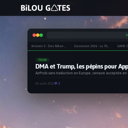
bilougates
ESC
Artemis II : Des Nikon et des iPhones autour de la Lune
Eurovision 2026 : La 70ème dans la tourmente ?
GAME O
naviguer
ouvrir
fermer
ouvrir depuis partout
↑
↓
↵
ESC
⌘K
DOSSIER
Artemis II : Des Nikon et des iPhon
Un reflex de 2016 capture la Terre depuis l'espace profo
04 avr 2026
💬 2