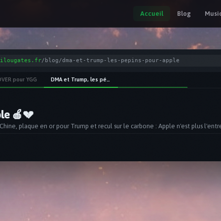
Accueil
Blog
Musi
.fr
/blog/artemis-ii-des-nikon-et-des-iphones-autour-de-la-lune
VER pour YGG
DMA et Trump, les pépins pour Apple 🍎💔
es autour de la Lune
nd à ISO 51200. Tout le matos photo d'Artemis II : Nikon D5, Z9, GoPro, iPhon