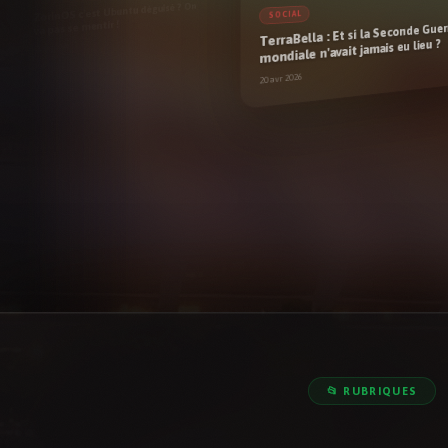
SOCIAL
TerraBella : Et si la Seconde Guerre
mondiale n'avait jamais eu lieu ?
20 avr 2026
🧩 Hardware
0
✈️ Voyage
🔌 El
1
🔩 Mécanique
3
🌐 Socia
📂 RUBRIQUES
💾 Logiciel
3
🔨 DiY
6
📼 Vintage
4