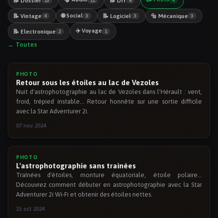
📝 Dossier
📝 DiY
13
11
6
4
🌐 Social
📝 Vintage
📝 Logiciel
🔩 Mécanique
4
3
3
3
✈️ Voyage
📝 Electronique
2
1
← Toutes
PHOTO
Retour sous les étoiles au lac de Vezoles
Nuit d'astrophotographie au lac de Vezoles dans l'Hérault : vent,
froid, trépied instable… Retour honnête sur une sortie difficile
avec la Star Adventurer 2i.
07 nov 2024
PHOTO
L'astrophotographie sans trainées
Traînées d'étoiles, monture équatoriale, étoile polaire…
Découvrez comment débuter en astrophotographie avec la Star
Adventurer 2i Wi-Fi et obtenir des étoiles nettes.
15 oct 2024