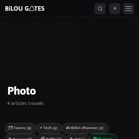
☀️
ESC
naviguer
ouvrir
fermer
ouvrir depuis partout
↑
↓
↵
ESC
⌘K
Photo
4 articles trouvés
🗂️ Toutes
⚡ Tech
✍️ Billet d'humeur
89
42
37
🎧 Audio
📷 Photo