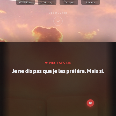
(CVE-2026-
je t'aimais, je
l'Octopus
Ubuntu
31431) : 9 ans
t'aime et je
Valley 🐙
déguisé ? On
dans le
t'aimerai
va pas se
kernel, l'IA a
mentir !
DÉCOUVRIR
trouvé en 1h
❤️ MES FAVORIS
Je ne dis pas que je les préfère. Mais si.
s1g4rt
Super article (génial le ton 😂)
28/12/2025
↳ [Mammouth.ai] Le Lidl de l'IA ?
S
❤️
Tom4
Le plus fou c&#039;est que c&#039;est possible
si il n&#039;y avait pas eu la 2em guerre.