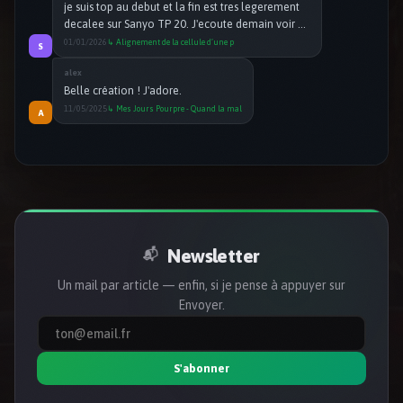
11/05/2025
↳ Mes Jours Pourpre - Quand la mal
A
BENDER
Comme toujours un vrai sujet passionnant et
ludique. Bravo Bilou. Perso je t&#039;ai écouté
pour Fedora mais sur KDE Plasma et franchement
pour l&#039;instant je prend plaisir à
21/04/2026
↳ ZorinOS c'est Ubuntu déguisé ? O
B
l&#039;utiliser
Newsletter
📬
Un mail par article — enfin, si je pense à appuyer sur
Envoyer.
S'abonner