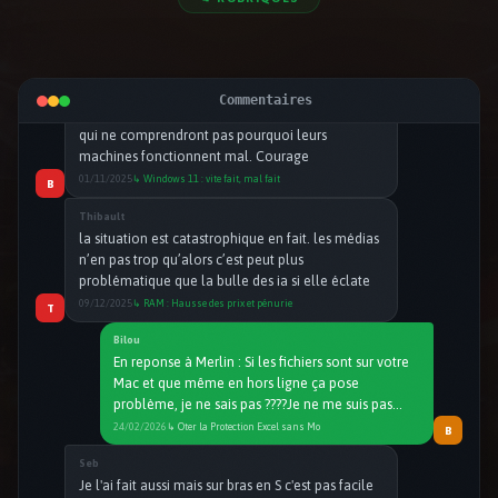
🌐 Social
📼 Vintage
3
4
qui ne comprendront pas pourquoi leurs
💾 Logiciel
3
machines fonctionnent mal. Courage
🔨 DiY
6
01/11/2025
↳ Windows 11 : vite fait, mal fait
B
Thibault
📷 Photo
4
Commentaires
🎧 Audio
11
la situation est catastrophique en fait. les médias
☝🏻 Billet d'humeur
37
n’en pas trop qu’alors c’est peut plus
📁 Dossier
13
problématique que la bulle des ia si elle éclate
⚡ Tech
42
09/12/2025
↳ RAM : Hausse des prix et pénurie
T
Bilou
En reponse à Merlin : Si les fichiers sont sur votre
Mac et que même en hors ligne ça pose
problème, je ne sais pas ????Je ne me suis pas
penché sur le cas de office 365, c’est souvent
24/02/2026
↳ Oter la Protection Excel sans Mo
B
particulier avec lui 😌
Seb
Je l'ai fait aussi mais sur bras en S c'est pas facile
je suis top au debut et la fin est tres legerement
decalee sur Sanyo TP 20. J'ecoute demain voir ce
que ca change avant elle etait droite centree
01/01/2026
↳ Alignement de la cellule d’une p
S
dans le porte cellule.
alex
Belle création ! J'adore.