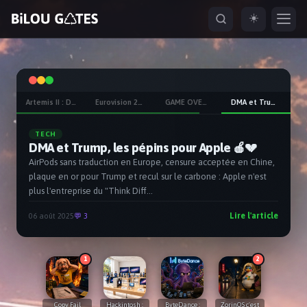
☀️
ESC
Artemis II : Des Nikon et des iPhones autour de la Lune
Eurovision 2026 : La 70ème dans la tourmente ?
GAME OVER pour YGG
DMA et Trump, les pépins pour Apple 🍎💔
naviguer
ouvrir
fermer
ouvrir depuis partout
↑
↓
↵
ESC
⌘K
TECH
DMA et Trump, les pépins pour Apple 🍎💔
AirPods sans traduction en Europe, censure acceptée en Chine,
plaque en or pour Trump et recul sur le carbone : Apple n'est
plus l'entreprise du "Think Diff...
Lire l'article
06 août 2025
💬 3
1
2
Copy Fail
Hackintosh :
ByteDance :
ZorinOS c'est