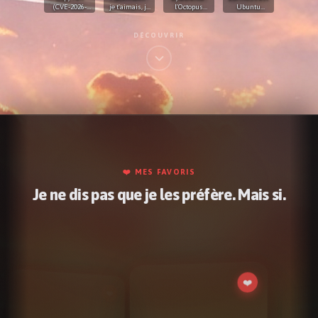
(CVE-2026-
je t'aimais, je
l'Octopus
Ubuntu
31431) : 9 ans
t'aime et je
Valley 🐙
déguisé ? On
dans le
t'aimerai
va pas se
kernel, l'IA a
mentir !
DÉCOUVRIR
trouvé en 1h
❤️ MES FAVORIS
Je ne dis pas que je les préfère. Mais si.
❤️