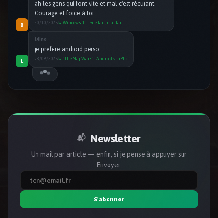
30/10/2025
↳ Windows 11 : vite fait, mal fait
B
L4ino
je prefere android perso
28/09/2025
↳ "The Maj Wars" : Android vs iPho
L
Tom
Jérome de Nowtech pense comme toi :D
16/10/2025
↳ DMA et Trump, les pépins pour Ap
T
Newsletter
📬
Un mail par article — enfin, si je pense à appuyer sur
Envoyer.
S'abonner