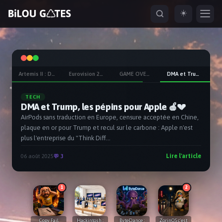
☀️
ESC
Artemis II : Des Nikon et des iPhones autour de la Lune
Eurovision 2026 : La 70ème dans la tourmente ?
GAME OVER pour YGG
DMA et Trump, les pépins pour Apple 🍎💔
naviguer
ouvrir
fermer
ouvrir depuis partout
↑
↓
↵
ESC
⌘K
TECH
DMA et Trump, les pépins pour Apple 🍎💔
AirPods sans traduction en Europe, censure acceptée en Chine,
plaque en or pour Trump et recul sur le carbone : Apple n'est
plus l'entreprise du "Think Diff...
Lire l'article
06 août 2025
💬 3
1
2
Copy Fail
Hackintosh :
ByteDance :
ZorinOS c'est