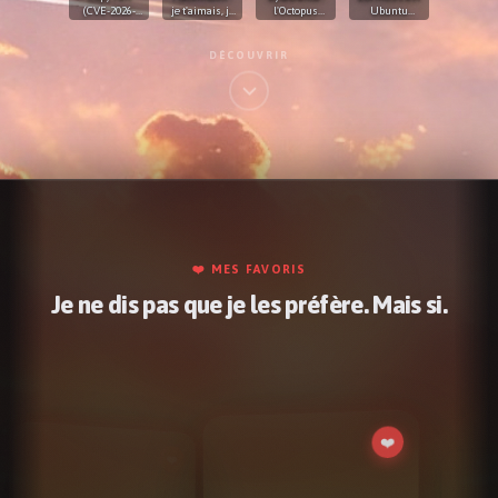
(CVE-2026-
je t'aimais, je
l'Octopus
Ubuntu
31431) : 9 ans
t'aime et je
Valley 🐙
déguisé ? On
dans le
t'aimerai
va pas se
kernel, l'IA a
mentir !
DÉCOUVRIR
trouvé en 1h
❤️ MES FAVORIS
Je ne dis pas que je les préfère. Mais si.
❤️
Bender
Une vrai bombe a retardement et des utilisateurs
qui ne comprendront pas pourquoi leurs