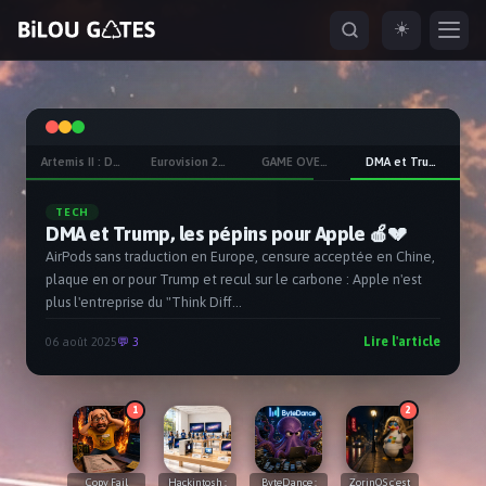
☀️
ESC
Artemis II : Des Nikon et des iPhones autour de la Lune
Eurovision 2026 : La 70ème dans la tourmente ?
GAME OVER pour YGG
DMA et Trump, les pépins pour Apple 🍎💔
naviguer
ouvrir
fermer
ouvrir depuis partout
↑
↓
↵
ESC
⌘K
TECH
DMA et Trump, les pépins pour Apple 🍎💔
AirPods sans traduction en Europe, censure acceptée en Chine,
plaque en or pour Trump et recul sur le carbone : Apple n'est
plus l'entreprise du "Think Diff...
Lire l'article
06 août 2025
💬 3
1
2
Copy Fail
Hackintosh :
ByteDance :
ZorinOS c'est